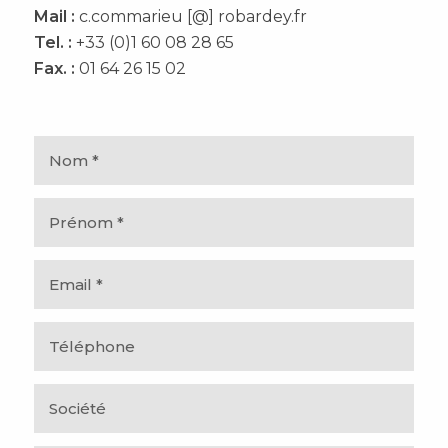
Mail :
c.commarieu [@] robardey.fr
Tel. :
+33 (0)1 60 08 28 65
Fax. :
01 64 26 15 02
Veu